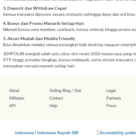
3. Deposit dan Withdraw Cepat
Semua transaksi diproses secara otomatis sehingga depo dan wd bisa 
4. Bonus dan Promo Menarik Setiap Hari
Nikmati bonus new member, cashback, bonus referral, hingga promo eve
5. Akses Mudah dan Mobile Friendly
Bisa dimainkan melalui semua perangkat baik desktop maupun smartph
JEMPOL88 menjadi salah satu situs slot resmi 2026 terpercaya yang
RTP tinggi, provider lengkap, bonus melimpah, serta sistem transaksi 
merasakan sensasi maxwin setiap hari.
About
Selling Blog
/
Slot
Legal
Affiliates
Contact
Partners
API
Help
Press
Click
Indonesia / Indonesia Rupiah IDR
Accessibility prefe