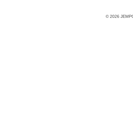
to
activate
accessibility
© 2026 JEMPOL
preferences